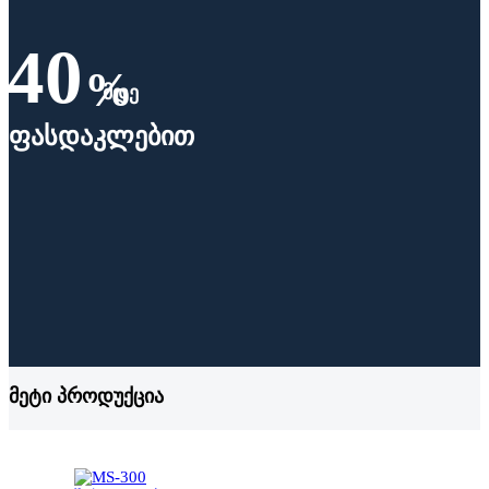
40
%
ᲛᲓᲔ
ᲤᲐᲡᲓᲐᲙᲚᲔᲑᲘᲗ
მეტი პროდუქცია